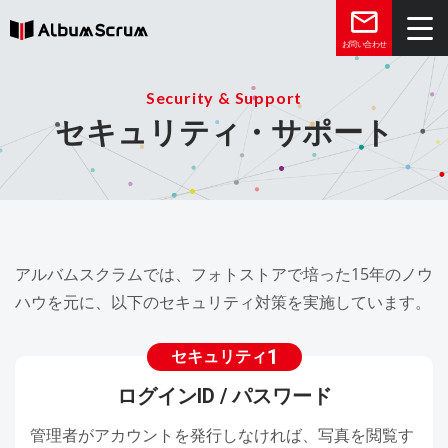
お問い合わせ
Security & Support
トップ
セキュリティ・サポート
機能
お客様の声
メディア
アルバムスクラムでは、フォトストアで培った15年のノウ
ハウを元に、以下のセキュリティ対策を実施しています。
よくある質問
1
セキュリティ
ログインID / パスワード
03-6431-8071
管理者がアカウントを発行しなければ、写真を閲覧す
平日10:00～18:00
※祝日・年末年始を除く